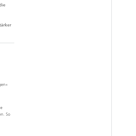
die
tärker
egen«
ie
en. So