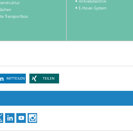
Antriebstechnik
enstruktur
E-Hover-System
flächen
te Transportbox
MITTEILEN
TEILEN