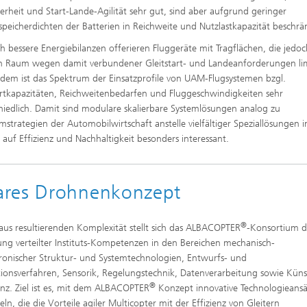
herheit und Start-Lande-Agilität sehr gut, sind aber aufgrund geringer
speicherdichten der Batterien in Reichweite und Nutzlastkapazität beschrä
ch bessere Energiebilanzen offerieren Fluggeräte mit Tragflächen, die jedo
 Raum wegen damit verbundener Gleitstart- und Landeanforderungen lim
udem ist das Spektrum der Einsatzprofile von UAM-Flugsystemen bzgl.
rtkapazitäten, Reichweitenbedarfen und Fluggeschwindigkeiten sehr
hiedlich. Damit sind modulare skalierbare Systemlösungen analog zu
rmstrategien der Automobilwirtschaft anstelle vielfältiger Speziallösungen 
k auf Effizienz und Nachhaltigkeit besonders interessant.
bares Drohnenkonzept
®
aus resultierenden Komplexität stellt sich das ALBACOPTER
-Konsortium 
ng verteilter Instituts-Kompetenzen in den Bereichen mechanisch-
onischer Struktur- und Systemtechnologien, Entwurfs- und
ionsverfahren, Sensorik, Regelungstechnik, Datenverarbeitung sowie Küns
®
genz. Ziel ist es, mit dem ALBACOPTER
Konzept innovative Technologieansä
eln, die die Vorteile agiler Multicopter mit der Effizienz von Gleitern