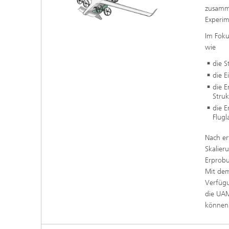
zusamm
Experim
Im Foku
wie
die S
die E
die 
Stru
die 
Flugl
Nach er
Skalier
Erprobu
Mit de
Verfügu
die UAM
können