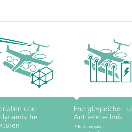
rialien und
Energiespeicher- 
odynamische
Antriebstechnik
kturen
Batteriesystem