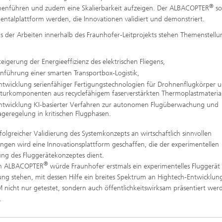
®
enführen und zudem eine Skalierbarkeit aufzeigen. Der ALBACOPTER
so
entalplattform werden, die Innovationen validiert und demonstriert.
s der Arbeiten innerhalb des Fraunhofer-Leitprojekts stehen Themenstell
teigerung der Energieeffizienz des elektrischen Fliegens,
inführung einer smarten Transportbox-Logistik,
Entwicklung serienfähiger Fertigungstechnologien für Drohnenflugkörper 
kturkomponenten aus recyclefähigem faserverstärkten Thermoplastmateria
Entwicklung KI-basierter Verfahren zur autonomen Flugüberwachung und
ageregelung in kritischen Flugphasen.
folgreicher Validierung des Systemkonzepts an wirtschaftlich sinnvollen
ungen wird eine Innovationsplattform geschaffen, die der experimentellen
ng des Fluggerätekonzeptes dient.
®
m ALBACOPTER
würde Fraunhofer erstmals ein experimentelles Fluggerät
ng stehen, mit dessen Hilfe ein breites Spektrum an Hightech-Entwicklun
 nicht nur getestet, sondern auch öffentlichkeitswirksam präsentiert wer
.