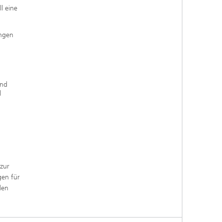
ll eine
ungen
und
l
 zur
gen für
den