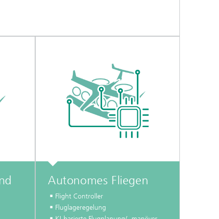
und
Autonomes Fliegen
Flight Controller
Fluglageregelung
KI-basierte Flugplanung/ -manöver