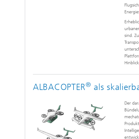
Flugsic
Energie
Erhebli
urbanen
sind. Z
Transpo
untersc
Plattfo
Hinblic
®
ALBACOPTER
als skalier
Der dar
Bündelu
mechatr
Produkt
Intelli
entwick